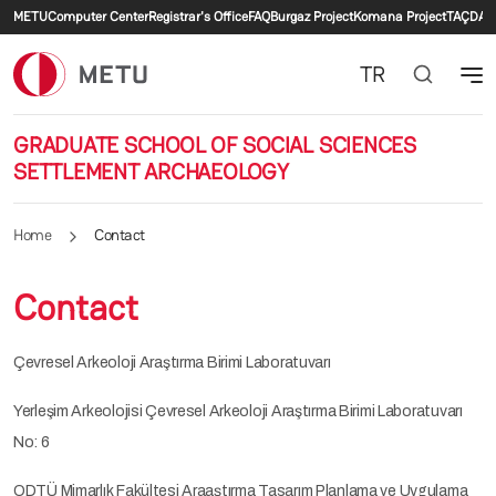
Secondary menu
Skip to main content
METU
Computer Center
Registrar's Office
FAQ
Burgaz Project
Komana Project
TAÇDAM
TR
GRADUATE SCHOOL OF SOCIAL SCIENCES
SETTLEMENT ARCHAEOLOGY
Home
Contact
Contact
Çevresel Arkeoloji Araştırma Birimi Laboratuvarı
Yerleşim Arkeolojisi Çevresel Arkeoloji Araştırma Birimi Laboratuvarı
No: 6
ODTÜ Mimarlık Fakültesi Araaştırma Tasarım Planlama ve Uygulama