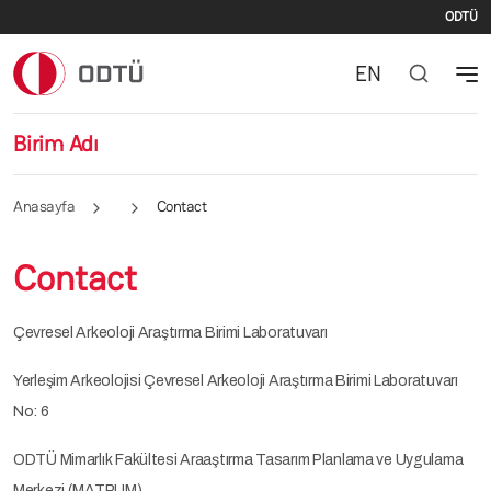
İki
Ana içeriğe atla
ODTÜ
EN
Birim Adı
Anasayfa
Contact
Contact
Çevresel Arkeoloji Araştırma Birimi Laboratuvarı
Yerleşim Arkeolojisi Çevresel Arkeoloji Araştırma Birimi Laboratuvarı
No: 6
ODTÜ Mimarlık Fakültesi Araaştırma Tasarım Planlama ve Uygulama
Merkezi (MATPUM)