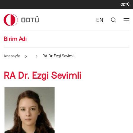
İki
Ana içeriğe atla
ODTÜ
EN
Birim Adı
Anasayfa
RA Dr. Ezgi Sevimli
RA Dr. Ezgi Sevimli