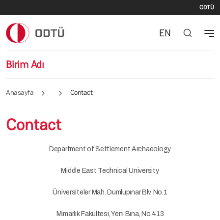
İki
Ana içeriğe atla
ODTÜ
EN
Birim Adı
Anasayfa
Contact
Contact
Department of Settlement Archaeology
Middle East Technical University
Üniversiteler Mah. Dumlupınar Blv. No.1
Mimarlık Fakültesi, Yeni Bina, No.413