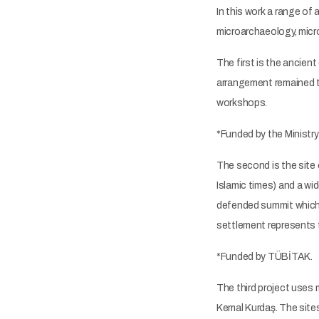
In this work a range of
microarchaeology, micro
The first is the ancien
arrangement remained th
workshops.
*Funded by the Ministry
The second is the site
Islamic times) and a wid
defended summit which a
settlement represents t
*Funded by TÜBİTAK.
The third project uses
Kemal Kurdaş. The site