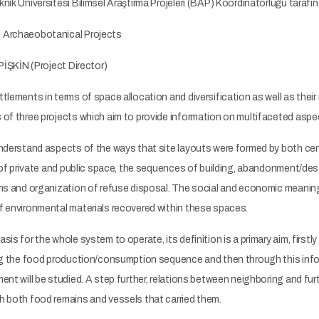
nik Üniversitesi Bilimsel Araştırma Projeleri (BAP) Koordinatörlüğü tarafın
 Archaeobotanical Projects
 PİŞKİN (Project Director)
tlements in terms of space allocation and diversification as well as their 
of three projects which aim to provide information on multifaceted aspect
nderstand aspects of the ways that site layouts were formed by both centra
e of private and public space, the sequences of building, abandonment/d
ms and organization of refuse disposal. The social and economic meaning 
f environmental materials recovered within these spaces.
is for the whole system to operate, its definition is a primary aim, firstl
ing the food production/consumption sequence and then through this info
ent will be studied. A step further, relations between neighboring and f
h both food remains and vessels that carried them.