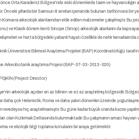
nce Orta Karadeniz Bölgesi'nde eski dönemlerde tarım ve hayvancılığın anlaşı
 Önceki yıllarda biri Samsun ili sınırları içerisinde bulunan tarihöncesi bir 
 Komana arkeolojik alanlarından elde edilen malzemeler çalışılmıştır. Bu proje
) ve Klasik dönem kenti Sinope (Sinop) arkeolojik alanlarını da kapsayara
lişmeleri ve hatta bölgedeki yabanıl hayatı özellikle de nehir kenarlarında
nik Üniversitesi Bilimsel Araştırma Projeleri (BAP) Koordinatörlüğü taraf
 ve Arkeobotanik araştırma Projesi (BAP-07-03-2013-020)
 PİŞKİN (Project Director)
e'nin arkeolojik açıdan en az bilinen ve ez az araştırılmış bölgesidir. Bölge
ılar daha çok Helenistik, Roma ve daha yakın dönemler üzerinde yoğunlaşmış
arı neredeyse hiç araştırılmamıştır. Bu güne kadar büyük oranda kazısı yapıl
alan olan Kızılırmak Deltasında bulunmaktadır. Bu çalışmanın amacı hayvan ve
rma ve ekolojik bilgi toplama konularını bir araya getirmektir.