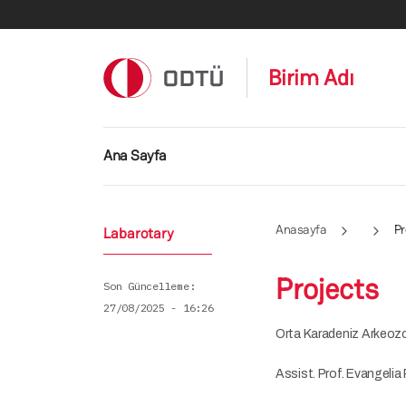
Ana içeriğe atla
Birim Adı
Ana gezinti menüsü
Ana Sayfa
Anasayfa
Pr
Labarotary
Projects
Son Güncelleme
27/08/2025 - 16:26
Orta Karadeniz Arkeoz
Assist. Prof. Evangelia