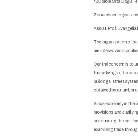
*Bu proje Orta Doğu Tek
Zooarchaeological and
Assist. Prof. Evangelia
The organization of set
are interwoven modules 
Central concern is to u
those living in, the us
buildings, street syste
obtained by a number o
Since economy is the bas
provisions and clarify
surrounding the settlem
examining trade throug