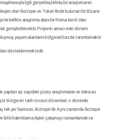
lmasıyla ilgili gerçekleştirilmiş bir araştırmanın
yerleşim olan İkiztepe ve Tokat ilinde bulunan bir Bizans
 ile birlikte araştırma alanı bir Roma kenti olan
k genişletilecektir. Projenin amacı eski dönem
 oluşmuş yaşam alanlarını bölgesel bazda tanımlamaktır.
ından desteklenmektedir.
de yapılan az sayıdaki yüzey araştırmaları ve daha az
tır. Bölgenin tarih öncesi dönemleri, o dönemki
mış tek yer Samsun, İkiztepe'dir. Aynı zamanda İkiztepe
 bitki kalıntılarına ilişkin çalışmayı tamamlamak ve