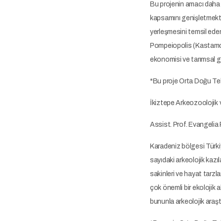
Bu projenin amacı daha ö
kapsamını genişletmektir.
yerleşmesini temsil eden
Pompeiopolis (Kastamonu
ekonomisi ve tarımsal ge
*Bu proje Orta Doğu Tek
İkiztepe Arkeozoolojik
Assist. Prof. Evangelia
Karadeniz bölgesi Türkiy
sayıdaki arkeolojik kaz
sakinleri ve hayat tarzl
çok önemli bir ekolojik 
bununla arkeolojik araştı