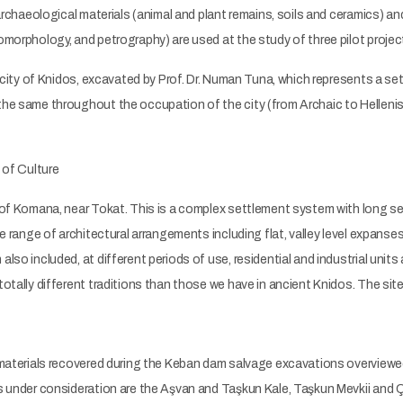
 archaeological materials (animal and plant remains, soils and ceramics)
morphology, and petrography) are used at the study of three pilot projec
t city of Knidos, excavated by Prof. Dr. Numan Tuna, which represents a se
e same throughout the occupation of the city (from Archaic to Hellenist
 of Culture
 of Komana, near Tokat. This is a complex settlement system with long se
e range of architectural arrangements including flat, valley level expanses 
lso included, at different periods of use, residential and industrial unit
otally different traditions than those we have in ancient Knidos. The site 
 materials recovered during the Keban dam salvage excavations overview
s under consideration are the Aşvan and Taşkun Kale, Taşkun Mevkii and 