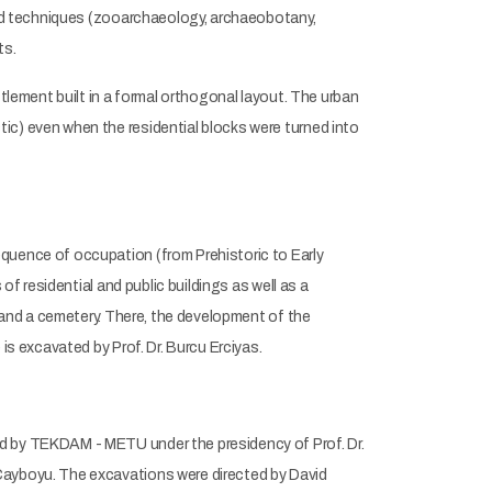
 and techniques (zooarchaeology, archaeobotany,
ts.
ttlement built in a formal orthogonal layout. The urban
ic) even when the residential blocks were turned into
quence of occupation (from Prehistoric to Early
of residential and public buildings as well as a
s and a cemetery. There, the development of the
is excavated by Prof. Dr. Burcu Erciyas.
ed by TEKDAM - METU under the presidency of Prof. Dr.
Çayboyu. The excavations were directed by David