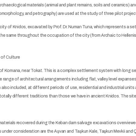
 archaeological materials (animal and plant remains, soils and ceramics)
morphology, and petrography) are used at the study of three pilot projec
t city of Knidos, excavated by Prof. Dr. Numan Tuna, which represents a se
e same throughout the occupation of the city (from Archaic to Hellenist
 of Culture
 of Komana, near Tokat. This is a complex settlement system with long se
e range of architectural arrangements including flat, valley level expanses 
lso included, at different periods of use, residential and industrial unit
otally different traditions than those we have in ancient Knidos. The site 
 materials recovered during the Keban dam salvage excavations overview
s under consideration are the Aşvan and Taşkun Kale, Taşkun Mevkii and 