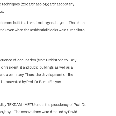
 and techniques (zooarchaeology, archaeobotany,
ts.
ttlement built in a formal orthogonal layout. The urban
ic) even when the residential blocks were turned into
quence of occupation (from Prehistoric to Early
of residential and public buildings as well as a
s and a cemetery. There, the development of the
is excavated by Prof. Dr. Burcu Erciyas.
ed by TEKDAM - METU under the presidency of Prof. Dr.
Çayboyu. The excavations were directed by David