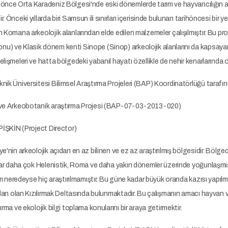
nce Orta Karadeniz Bölgesi'nde eski dönemlerde tarım ve hayvancılığın anlaşı
 Önceki yıllarda biri Samsun ili sınırları içerisinde bulunan tarihöncesi bir 
 Komana arkeolojik alanlarından elde edilen malzemeler çalışılmıştır. Bu proje
) ve Klasik dönem kenti Sinope (Sinop) arkeolojik alanlarını da kapsayara
lişmeleri ve hatta bölgedeki yabanıl hayatı özellikle de nehir kenarlarında
nik Üniversitesi Bilimsel Araştırma Projeleri (BAP) Koordinatörlüğü taraf
 ve Arkeobotanik araştırma Projesi (BAP-07-03-2013-020)
 PİŞKİN (Project Director)
e'nin arkeolojik açıdan en az bilinen ve ez az araştırılmış bölgesidir. Bölge
ılar daha çok Helenistik, Roma ve daha yakın dönemler üzerinde yoğunlaşmış
arı neredeyse hiç araştırılmamıştır. Bu güne kadar büyük oranda kazısı yapıl
alan olan Kızılırmak Deltasında bulunmaktadır. Bu çalışmanın amacı hayvan ve
rma ve ekolojik bilgi toplama konularını bir araya getirmektir.