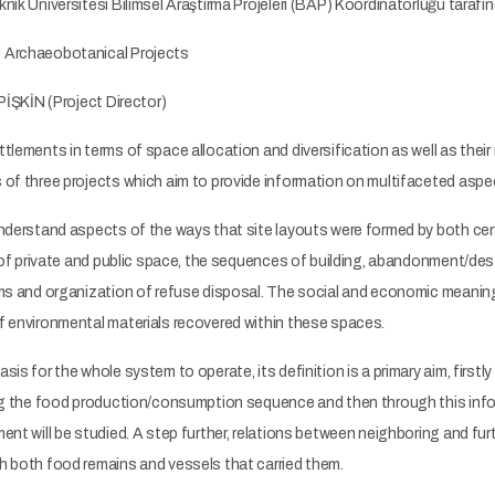
nik Üniversitesi Bilimsel Araştırma Projeleri (BAP) Koordinatörlüğü tarafın
 Archaeobotanical Projects
 PİŞKİN (Project Director)
tlements in terms of space allocation and diversification as well as their 
of three projects which aim to provide information on multifaceted aspect
nderstand aspects of the ways that site layouts were formed by both centra
e of private and public space, the sequences of building, abandonment/d
ms and organization of refuse disposal. The social and economic meaning 
f environmental materials recovered within these spaces.
is for the whole system to operate, its definition is a primary aim, firstl
ing the food production/consumption sequence and then through this info
ent will be studied. A step further, relations between neighboring and f
h both food remains and vessels that carried them.