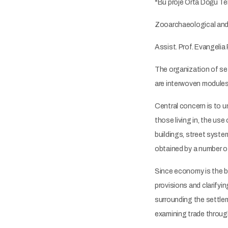
*Bu proje Orta Doğu Tek
Zooarchaeological and
Assist. Prof. Evangelia
The organization of set
are interwoven modules 
Central concern is to u
those living in, the us
buildings, street syste
obtained by a number o
Since economy is the bas
provisions and clarify
surrounding the settlem
examining trade throug