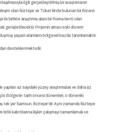
lmasıyla ilgili gerçekleştirilmiş bir araştırmanın
yerleşim olan İkiztepe ve Tokat ilinde bulunan bir Bizans
 ile birlikte araştırma alanı bir Roma kenti olan
k genişletilecektir. Projenin amacı eski dönem
 oluşmuş yaşam alanlarını bölgesel bazda tanımlamaktır.
ından desteklenmektedir.
de yapılan az sayıdaki yüzey araştırmaları ve daha az
tır. Bölgenin tarih öncesi dönemleri, o dönemki
mış tek yer Samsun, İkiztepe'dir. Aynı zamanda İkiztepe
 bitki kalıntılarına ilişkin çalışmayı tamamlamak ve