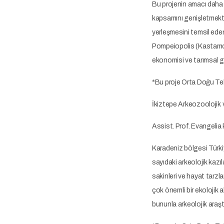
Bu projenin amacı daha ö
kapsamını genişletmektir.
yerleşmesini temsil eden
Pompeiopolis (Kastamonu
ekonomisi ve tarımsal ge
*Bu proje Orta Doğu Tek
İkiztepe Arkeozoolojik
Assist. Prof. Evangelia
Karadeniz bölgesi Türkiy
sayıdaki arkeolojik kaz
sakinleri ve hayat tarzl
çok önemli bir ekolojik 
bununla arkeolojik araştı