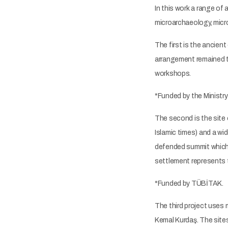
In this work a range of
microarchaeology, micro
The first is the ancien
arrangement remained th
workshops.
*Funded by the Ministry
The second is the site
Islamic times) and a wid
defended summit which a
settlement represents t
*Funded by TÜBİTAK.
The third project uses
Kemal Kurdaş. The site