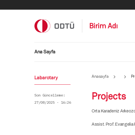
Ana içeriğe atla
Birim Adı
Ana gezinti menüsü
Ana Sayfa
Anasayfa
Pr
Labarotary
Projects
Son Güncelleme
27/08/2025 - 16:26
Orta Karadeniz Arkeoz
Assist. Prof. Evangelia