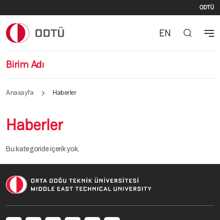
İki
Ana içeriğe atla
ODTÜ
EN
Birim Adı
Anasayfa
Haberler
Haberler
Bu kategoride içerik yok.